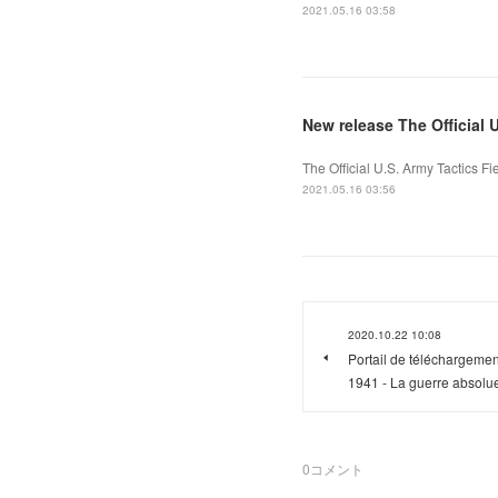
2021.05.16 03:58
New release The Official 
The Official U.S. Army Tactics 
2021.05.16 03:56
2020.10.22 10:08
Portail de téléchargemen
1941 - La guerre absolu
0
コメント