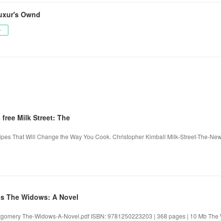
uxur's Ownd
ー
ree Milk Street: The
cipes That Will Change the Way You Cook. Christopher Kimball Milk-Street-The-Ne
ds The Widows: A Novel
tgomery The-Widows-A-Novel.pdf ISBN: 9781250223203 | 368 pages | 10 Mb The W