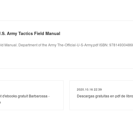
U.S. Army Tactics Field Manual
Field Manual. Department of the Army The-Official-U-S-Army.pdf ISBN: 978149304868
2020.10.16 22:39
t d'ebooks gratuit Barbarossa -
Descargas gratuitas en pdf de libro
e