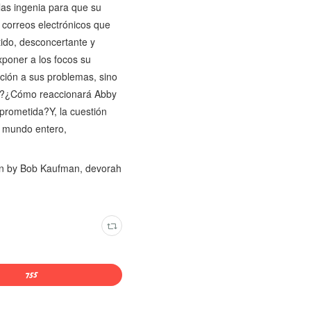
as ingenia para que su
 correos electrónicos que
tido, desconcertante y
xponer a los focos su
ución a sus problemas, sino
by?¿Cómo reaccionará Abby
prometida?Y, la cuestión
l mundo entero,
n by Bob Kaufman, devorah