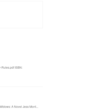
w-Rules.pdf ISBN:
idows: A Novel Jess Mont...