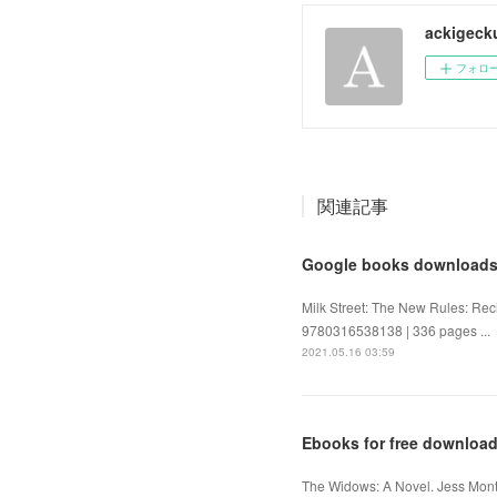
ackigeck
フォロ
関連記事
Google books downloads f
Milk Street: The New Rules: Re
9780316538138 | 336 pages ...
2021.05.16 03:59
Ebooks for free downloa
The Widows: A Novel. Jess Mon